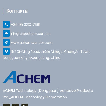
Контакты
+86 135 3232 7681
ningfc@achem.com.cn
www.achemwonder.com
157 XinMing Road, JinXia Villiage, ChangAn Town,
Dongguan City, Guangdong, China
ACHEM Technology (Dongguan) Adhesive Products
Ltd_ACHEM Technology Corporation