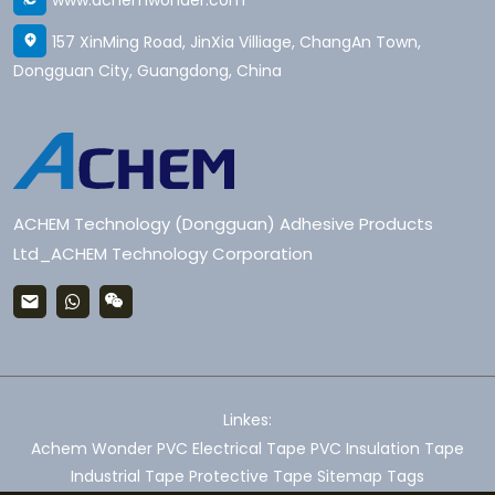
www.achemwonder.com
157 XinMing Road, JinXia Villiage, ChangAn Town,
Dongguan City, Guangdong, China
ACHEM Technology (Dongguan) Adhesive Products
Ltd_ACHEM Technology Corporation
Linkes:
Achem
Wonder
PVC Electrical Tape
PVC Insulation Tape
Industrial Tape
Protective Tape
Sitemap
Tags